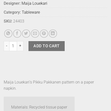
Designer:
Maija Louekari
Category:
Tableware
SKU:
24403
Marimekko Napkins - Pikku Pakkanen Blue quantity
ADD TO CART
Maija Louekari’s Pikku Pakkanen pattern on a paper
napkin.
Materials: Recycled tissue paper