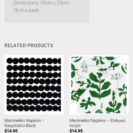
Dimensions: 33cm x 33cm
20 in a pack
RELATED PRODUCTS
Marimekko Napkins –
Marimekko Napkins – Elokuun
Rasymatto Black
Vorjot
$
14.95
$
14.95